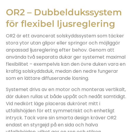
OR2 – Dubbeldukssystem
för flexibel ljusreglering
OR2 är ett avancerat solskyddssystem som täcker
stora ytor utan glipor eller springor och möjliggör
anpassad ljusreglering efter behov. Genom att
använda två separata dukar ger systemet maximal
flexibilitet – exempelvis kan den övre duken vara en
kraftig solskyddsduk, medan den nedre fungerar
som en lättare diffuserande lösning.
Systemet drivs av en motor och monteras vertikalt,
där duken rullas ut både uppåt och nedåt samtidigt.
Vid nedkört läge placeras dukröret mitt i
utfallshöjden för ett symmetriskt och enhetligt
intryck. Tack vare sin smarta design kräver OR2
endast en styrgejd på en sida och halva
utfallshöjden, vilket ger en ren och stilren