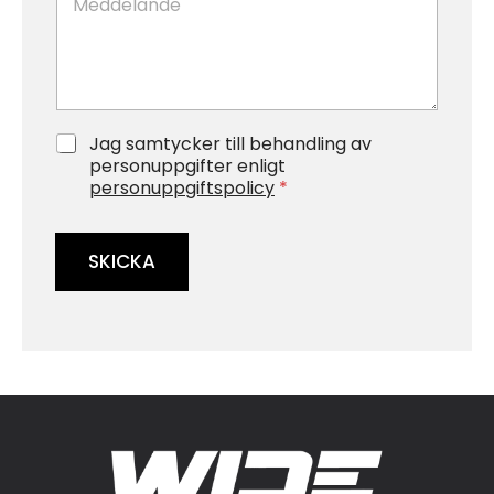
e
m
d
e
d
r
e
*
l
*
a
n
G
Jag samtycker till behandling av
d
D
personuppgifter enligt
e
P
personuppgiftspolicy
*
*
R
*
SKICKA